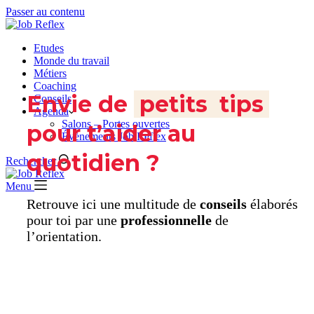
Passer au contenu
Etudes
Monde du travail
Métiers
Coaching
Envie de
.
petits
.
tips
.
Conseils
Agenda
Salons – Portes ouvertes
pour t’aider au
Évènements Job Reflex
quotidien ?
Rechercher
Menu
Retrouve ici une multitude de
conseils
élaborés
pour toi par une
professionnelle
de
l’orientation.