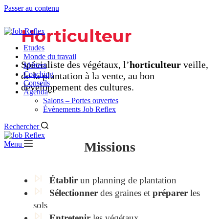
Passer au contenu
Horticulteur
Etudes
Monde du travail
Spécialiste des végétaux, l’
horticulteur
veille,
Métiers
Coaching
de la plantation à la vente, au bon
Conseils
développement des cultures.
Agenda
Salons – Portes ouvertes
Évènements Job Reflex
Rechercher
Missions
Menu
Établir
un planning de plantation
Sélectionner
des graines et
préparer
les
sols
Entretenir
les végétaux