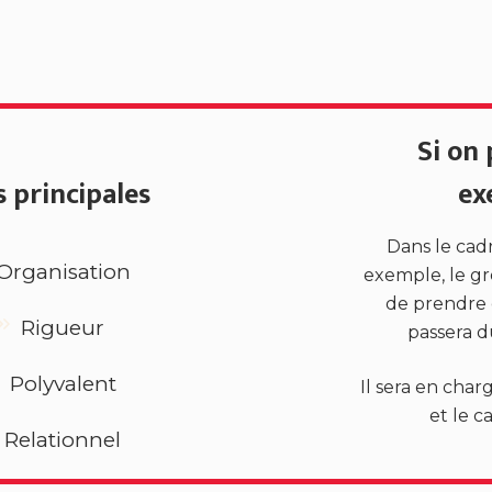
Si on
s principales
ex
Dans le cad
Organisation
exemple, le gr
de prendre e
Rigueur
passera d
Polyvalent
Il sera en char
et le c
Relationnel