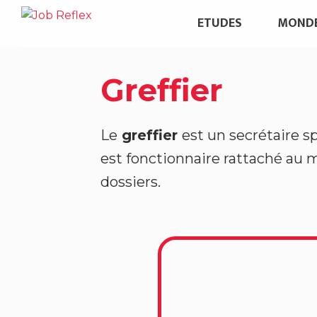
P
ETUDES
MONDE
a
s
s
Greffier
e
r
a
Le
greffier
est un secrétaire sp
u
est fonctionnaire rattaché au mi
c
dossiers.
o
n
t
e
n
u