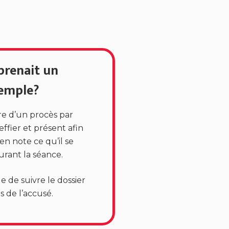
 prenait un
emple?
re d’un procès par
effier et présent afin
n note ce qu’il se
urant la séance.
ge de suivre le dossier
as de l’accusé.