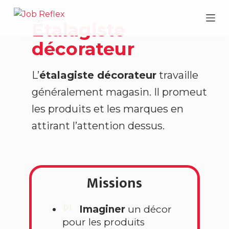
P
Étalagiste
a
s
décorateur
s
e
L’
étalagiste décorateur
travaille
r
généralement magasin. Il promeut
a
u
les produits et les marques en
c
attirant l’attention dessus.
o
n
t
e
Missions
n
u
Imaginer
un décor
pour les produits