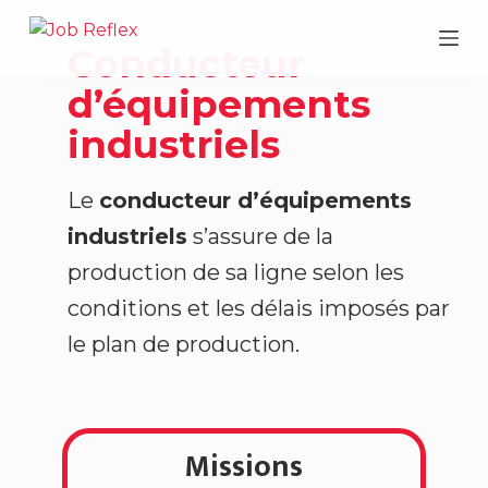
P
Conducteur
a
s
d’équipements
s
industriels
e
r
a
Le
conducteur d’équipements
u
industriels
s’assure de la
c
production de sa ligne selon les
o
conditions et les délais imposés par
n
t
le plan de production.
e
n
u
Missions