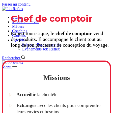
Passer au contenu
Chef de comptoir
Etudes
Monde du travail
Métiers
Coaching
Expert touristique, le
chef de comptoir
vend
Conseils
des produits. Il accompagne le client tout au
Agenda
long de son processus de conception du voyage.
Salons – Portes ouvertes
Évènements Job Reflex
Rechercher
Menu
Missions
Accueillir
la clientèle
Echanger
avec les clients pour comprendre
leurs envies et besoins