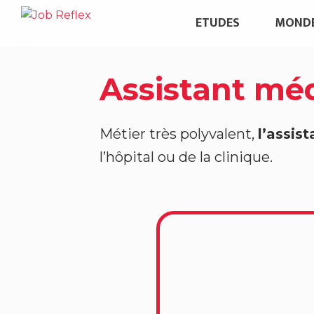
P
ETUDES
MONDE
a
s
s
Assistant méd
e
r
a
Métier très polyvalent,
l’assis
u
l’hôpital ou de la clinique.
c
o
n
t
e
n
u