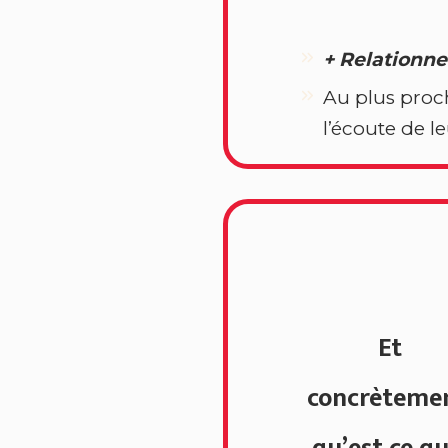
+
Relationne
Au plus proch
l’écoute de l
Et
concrèteme