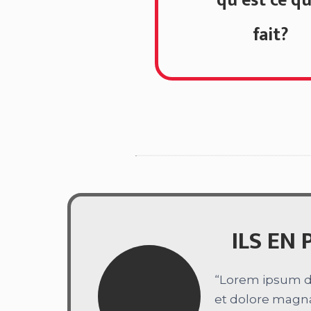
qu’est ce qu
fait?
ILS EN
“Lorem ipsum do
et dolore magna